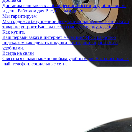
Доставка
Доставим ваш заказ в любой регион России, в удобное время
и день. Работаем для Вас, без выходных.
Мы гарантируем
Мы гордимся безупречной репутацией нашего магазина. Если
товар не устроит Вас, вы всегда сможете вернуть деньги.
Как купить
Ваш первый заказ в интернет-магазине? Мы с радостью
подскажем как сделать покупки в интернете простыми и
удобными.
Всегда на связи
Связаться с нами можно любым удобным для Вас способом: e-
mail, телефон, социальные сети.