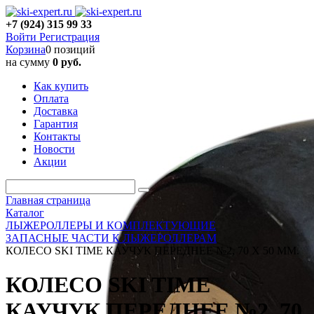
+7 (924) 315 99 33
Войти
Регистрация
Корзина
0 позиций
на сумму
0 руб.
Как купить
Оплата
Доставка
Гарантия
Контакты
Новости
Акции
Главная страница
Каталог
ЛЫЖЕРОЛЛЕРЫ И КОМПЛЕКТУЮЩИЕ
ЗАПАСНЫЕ ЧАСТИ К ЛЫЖЕРОЛЛЕРАМ
КОЛЕСО SKI TIME КАУЧУК ПЕРЕДНЕЕ №2, 70 Х 50 ММ.
КОЛЕСО SKI TIME
КАУЧУК ПЕРЕДНЕЕ №2, 70