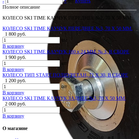
-
+
шт
Купить
Полное описание
КОЛЕСО SKI TIME КАУЧУК ПЕРЕДНЕЕ №2, 70 Х 50 ММ.
КОЛЕСО SKI TIME КАУЧУК ПЕРЕДНЕЕ №3, 70 Х 50 ММ.
1 800 руб.
шт
В корзину
КОЛЕСО SKI TIME КАУЧУК 100 х 24 ММ, № 3, В СБОРЕ
1 900 руб.
шт
В корзину
КОЛЕСО ТИП START ПОЛИУРЕТАН, 71 Х 30, В СБОРЕ
1 200 руб.
шт
В корзину
КОЛЕСО SKI TIME КАУЧУК ЗАДНЕЕ №3, 70 Х 50 ММ.
2 000 руб.
шт
В корзину
О магазине