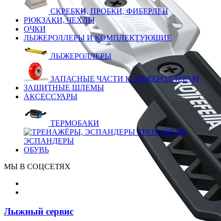
СКРЕБКИ, ПРОБКИ, ФИБЕРЛЕН
РЮКЗАКИ, ЧЕХЛЫ
ОЧКИ
ЛЫЖЕРОЛЛЕРЫ И КОМПЛЕКТУЮЩИЕ
ЛЫЖЕРОЛЛЕРЫ
ЗАПАСНЫЕ ЧАСТИ К ЛЫЖЕРОЛЛЕРАМ
ЗАЩИТНЫЕ ШЛЕМЫ
АКСЕССУАРЫ
ТЕРМОБАКИ
ТРЕНАЖЁРЫ,
ЭСПАНДЕРЫ
ОБУВЬ
МЫ В СОЦСЕТЯХ
Лыжный сервис